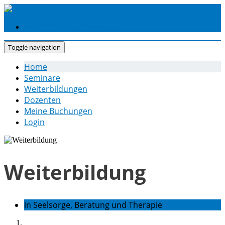
Skip
to
sekretariat@stiftung-ts.de
content
Toggle navigation
Home
Seminare
Weiterbildungen
Dozenten
Meine Buchungen
Login
Weiterbildung
in Seelsorge, Beratung und Therapie