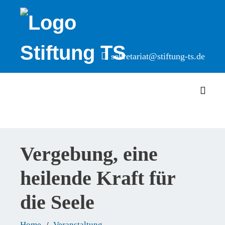
Skip
to
content
sekretariat@stiftung-ts.de
Toggl
Vergebung, eine
heilende Kraft für
die Seele
Home
Veranstaltung