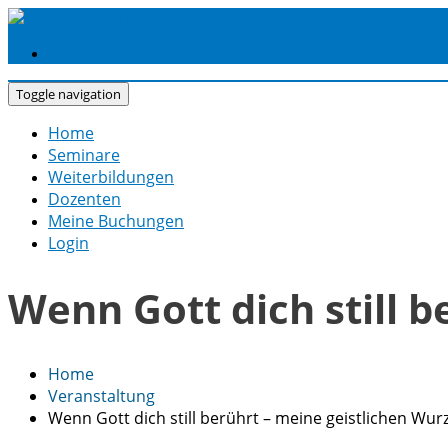
Skip
to
sekretariat@stiftung-ts.de
content
Toggle navigation
Home
Seminare
Weiterbildungen
Dozenten
Meine Buchungen
Login
Wenn Gott dich still 
Home
Veranstaltung
Wenn Gott dich still berührt – meine geistlichen Wur