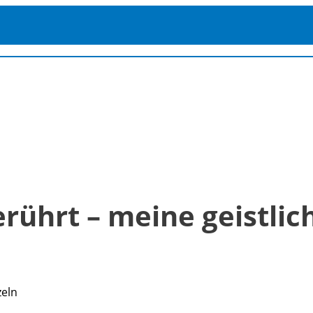
berührt – meine geistli
zeln